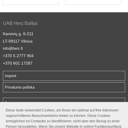
UAB Herz Baltija
Kareivių g. 6-211
LT-09117 Vilnius
info@herz.lt
+370 5 2777 904
+370 601 17287
Imprint
Privatumo politika
Apie mus
Diese Seite verwendet Cookies, um Ihnen ein optimal auf Ihre Interessen
Produktai
zugeschnittenes Besuchserlebnis bieten zu können. Diese Cookies
ermöglichen es Computer zu identifizieren, nicht aber den Bezug zu einer
Katalogai
Person herzustellen. Wenn Sie unsere Website in vollem Funktionsumfang