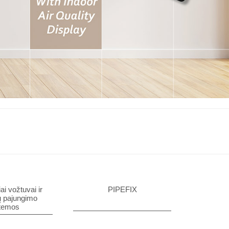
ai vožtuvai ir
PIPEFIX
ių pajungimo
temos