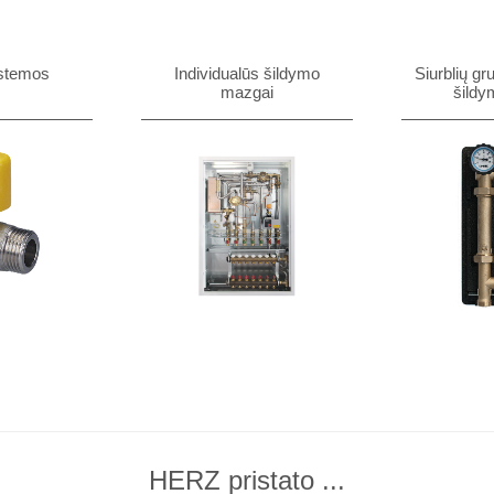
istemos
Individualūs šildymo
Siurblių gru
mazgai
šildy
HERZ pristato ...