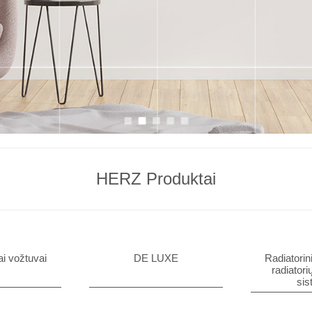
HERZ Produktai
ai vožtuvai
DE LUXE
Radiatorini
radiator
sis