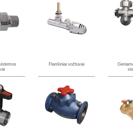
sistemos
Flanšiniai vožtuvai
Geriam
vai
si